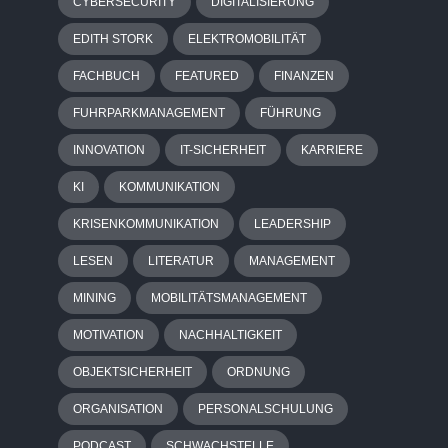
CYBERSECURITY
DIGITALISIERUNG
EDITH STORK
ELEKTROMOBILITÄT
FACHBUCH
FEATURED
FINANZEN
FUHRPARKMANAGEMENT
FÜHRUNG
INNOVATION
IT-SICHERHEIT
KARRIERE
KI
KOMMUNIKATION
KRISENKOMMUNIKATION
LEADERSHIP
LESEN
LITERATUR
MANAGEMENT
MINING
MOBILITÄTSMANAGEMENT
MOTIVATION
NACHHALTIGKEIT
OBJEKTSICHERHEIT
ORDNUNG
ORGANISATION
PERSONALSCHULUNG
PODCAST
SCHWACHSTELLE