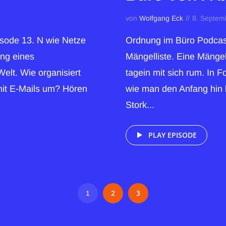
von
Wolfgang Eck
8. Septem
isode 13. N wie Netze
Ordnung im Büro Podcast
ng eines
Mängelliste. Eine Mängel
elt. Wie organisiert
tagein mit sich rum. In 
mit E-Mails um? Hören
wie man den Anfang hin
Stork...
PLAY EPISODE
2
3
1