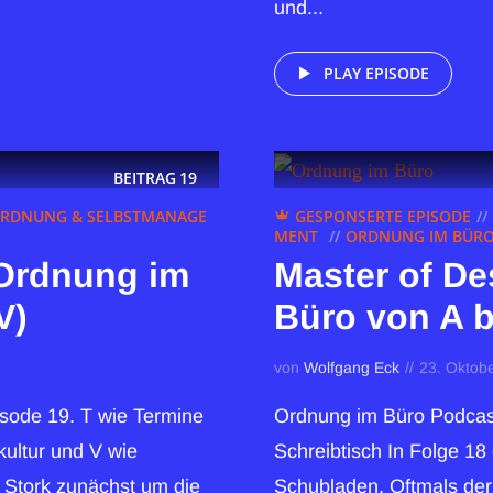
und...
PLAY EPISODE
BEITRAG
19
RDNUNG & SELBSTMANAGE
GESPONSERTE EPISODE
MENT
ORDNUNG IM BÜRO 
 Ordnung im
Master of De
V)
Büro von A b
von
Wolfgang Eck
23. Oktob
isode 19. T wie Termine
Ordnung im Büro Podcast
ultur und V wie
Schreibtisch In Folge 18
h Stork zunächst um die
Schubladen. Oftmals der 