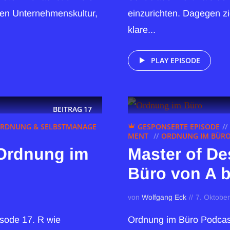
uten Unternehmenskultur,
einzurichten. Dagegen zie
klare...
PLAY EPISODE
BEITRAG
17
RDNUNG & SELBSTMANAGE
GESPONSERTE EPISODE
MENT
ORDNUNG IM BÜRO 
 Ordnung im
Master of De
Büro von A b
von
Wolfgang Eck
7. Oktobe
isode 17. R wie
Ordnung im Büro Podcast 