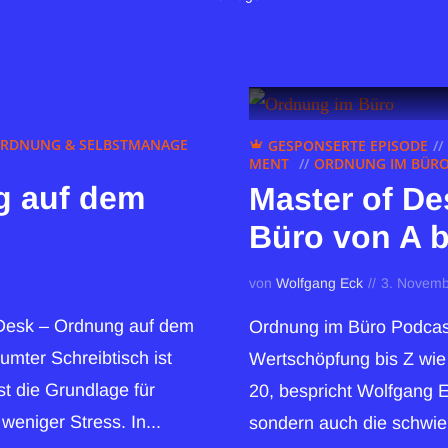
RDNUNG & SELBSTMANAGE
GESPONSERTE EPISODE
MENT
ORDNUNG IM BÜRO 
g auf dem
Master of De
Büro von A b
von
Wolfgang Eck
3. Novemb
r Desk – Ordnung auf dem
Ordnung im Büro Podcast
umter Schreibtisch ist
Wertschöpfung bis Z wie Z
st die Grundlage für
20, bespricht Wolfgang E
weniger Stress. In...
sondern auch die schwie