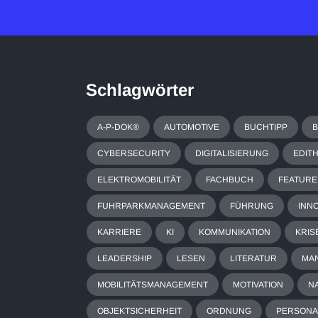
Schlagwörter
A-P-DOK®
AUTOMOTIVE
BUCHTIPP
CYBERSECURITY
DIGITALISIERUNG
EDIT
ELEKTROMOBILITÄT
FACHBUCH
FEATURE
FUHRPARKMANAGEMENT
FÜHRUNG
INN
KARRIERE
KI
KOMMUNIKATION
KRIS
LEADERSHIP
LESEN
LITERATUR
MA
MOBILITÄTSMANAGEMENT
MOTIVATION
N
OBJEKTSICHERHEIT
ORDNUNG
PERSON