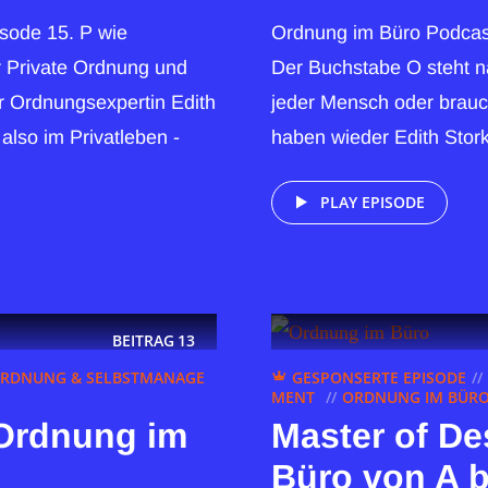
sode 15. P wie
Ordnung im Büro Podcast
ür Private Ordnung und
Der Buchstabe O steht na
r Ordnungsexpertin Edith
jeder Mensch oder brauch
also im Privatleben -
haben wieder Edith Stork 
PLAY EPISODE
BEITRAG
13
RDNUNG & SELBSTMANAGE
GESPONSERTE EPISODE
MENT
ORDNUNG IM BÜRO 
 Ordnung im
Master of De
Büro von A b