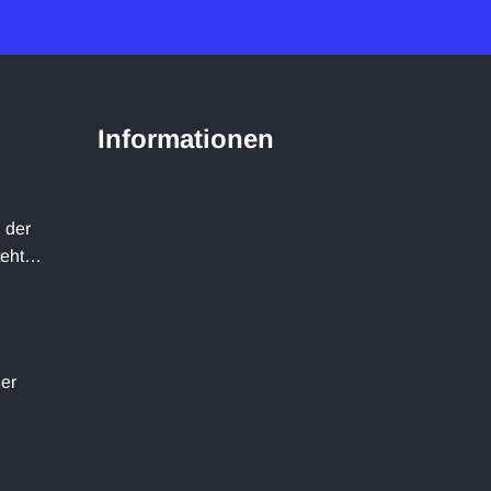
Informationen
 der
teht…
der