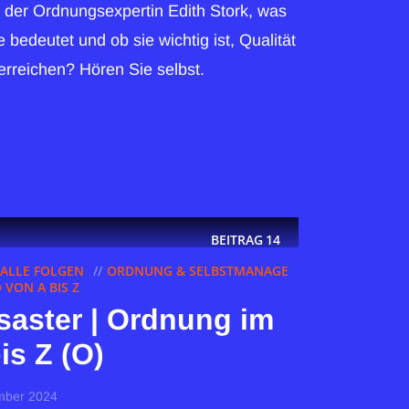
 der Ordnungsexpertin Edith Stork, was
e bedeutet und ob sie wichtig ist, Qualität
reichen? Hören Sie selbst.
BEITRAG
14
ALLE FOLGEN
ORDNUNG & SELBSTMANAGE
VON A BIS Z
saster | Ordnung im
is Z (O)
mber 2024