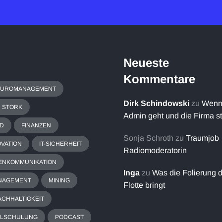
Neueste
Kommentare
BÜROMANAGEMENT
Dirk Schindowski
zu
Wenn
H STORK
Admin geht und die Firma s
D
FINANZEN
Sonja Schroth
zu
Traumjob
OVATION
IT-SICHERHEIT
Radiomoderatorin
ENKOMMUNIKATION
Inga
zu
Was die Folierung 
NAGEMENT
MINING
Flotte bringt
ACHHALTIGKEIT
ALSCHULUNG
PODCAST