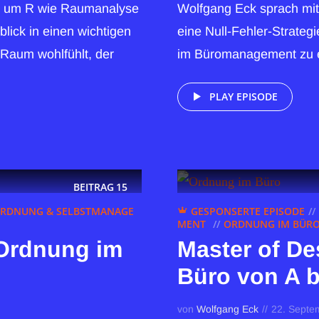
s um R wie Raumanalyse
Wolfgang Eck sprach mit
blick in einen wichtigen
eine Null-Fehler-Strategi
m Raum wohlfühlt, der
im Büromanagement zu er
PLAY EPISODE
BEITRAG
15
RDNUNG & SELBSTMANAGE
GESPONSERTE EPISODE
MENT
ORDNUNG IM BÜRO 
 Ordnung im
Master of De
Büro von A b
von
Wolfgang Eck
22. Septe