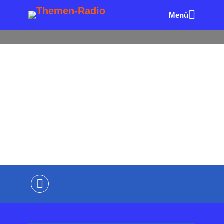
Menü
ALLE FOLGEN
FUHRPARK & MOBILITÄT
Rück- und Ausblick: „Flotte!
Der Branchentreff“
von
Wolfgang Eck
vor 51 Minuten
4 Minuten
Lesezeit
Kommentiere als Erster