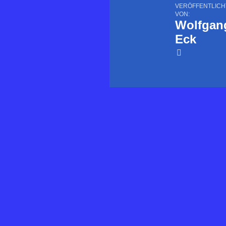
VERÖFFENTLICH
VON:
Wolfgan
Eck