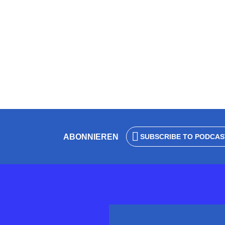
überzeugen
von
Wolfgang Eck
13. Dezember 2020
1 Minut
ABONNIEREN
SUBSCRIBE TO PODCAS