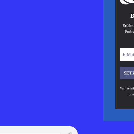
B
Erfahre
Podca
Wir send
uns