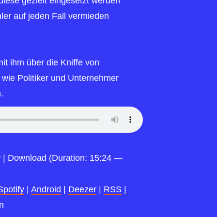
diese gezielt eingesetzt werden
er auf jeden Fall vermieden
it ihm über die Kniffe von
, wie Politiker und Unternehmer
.
w
|
Download
(Duration: 15:24 —
Spotify
|
Android
|
Deezer
|
RSS
|
n