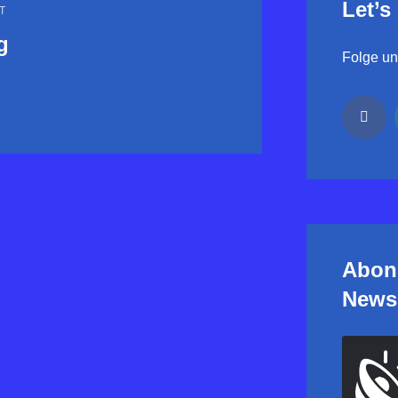
Let’s
T
g
Folge uns
Abon
Newsl