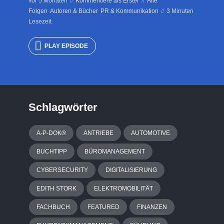
vor 5 Monaten
Kommentiere als Erster
Alle
Folgen
Autoren & Bücher
PR & Kommunikation
3 Minuten
Lesezeit
PLAY EPISODE
Schlagwörter
A-P-DOK®
ANTRIEBE
AUTOMOTIVE
BUCHTIPP
BÜROMANAGEMENT
CYBERSECURITY
DIGITALISIERUNG
EDITH STORK
ELEKTROMOBILITÄT
FACHBUCH
FEATURED
FINANZEN