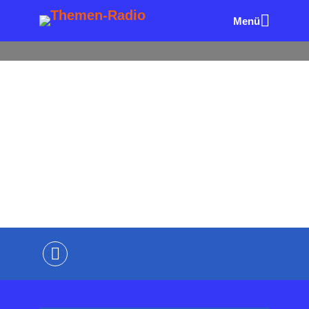
Menü
AUTOREN & BÜCHER
PR & KOMMUNIKATION
Ich kann auch anders |
Isabel Garcia
von
Wolfgang Eck
4. November 2020
2 Minuten
Lesezeit
Kommentiere als Erster