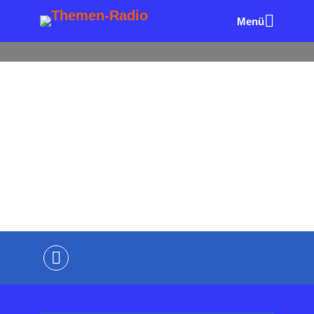
Menü
ALLE FOLGEN
PR & KOMMUNIKATION
Themenplanung – Mit Daten
zur Medienplatzierung
von
Wolfgang Eck
vor 7 Minuten
2 Minuten
Lesezeit
Kommentiere als Erster