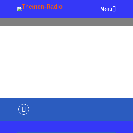
Menü
ALLE FOLGEN
AUTOREN & BÜCHER
PR & KOMMU
NIKATION
Narrative für eine bessere
Zukunft
von
Wolfgang Eck
vor 1 Stunde
4 Minuten
Lesezeit
Kommentiere als Erster