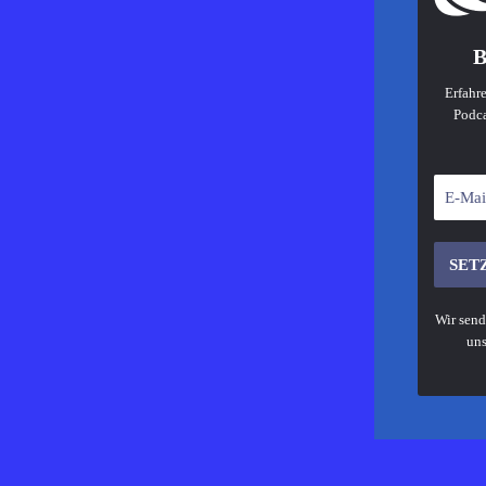
B
Erfahre
Podca
Wir send
uns