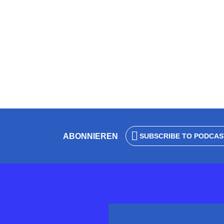
2025
von
Wolfgang Eck
28. Februar 2025
2 Minuten
ABONNIEREN
SUBSCRIBE TO PODCAS