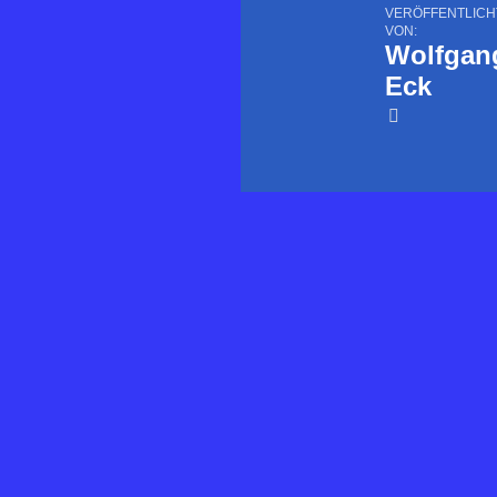
VERÖFFENTLICH
VON:
Wolfgan
Eck