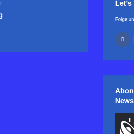
Let’s
T
g
Folge uns
Abon
Newsl