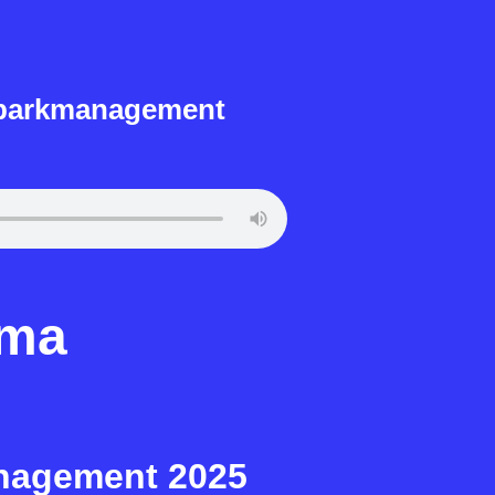
rparkmanagement
ema
nagement 2025