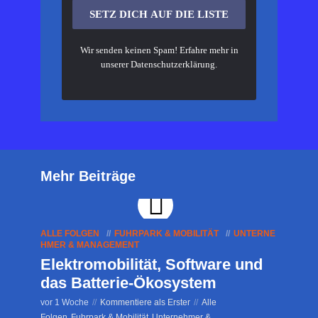
Wir senden keinen Spam! Erfahre mehr in
unserer
Datenschutzerklärung
.
Mehr Beiträge
ALLE FOLGEN
FUHRPARK & MOBILITÄT
UNTERNE
HMER & MANAGEMENT
Elektromobilität, Software und
das Batterie-Ökosystem
vor 1 Woche
Kommentiere als Erster
Alle
Folgen
Fuhrpark & Mobilität
Unternehmer &