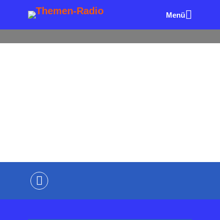
Menü
ALLE FOLGEN
FUHRPARK & MOBILITÄT
Methanol im Tank – Zukunft
oder Nebenstraße?
von
Wolfgang Eck
vor 10 Monaten
2 Minuten
Lesezeit
Kommentiere als Erster