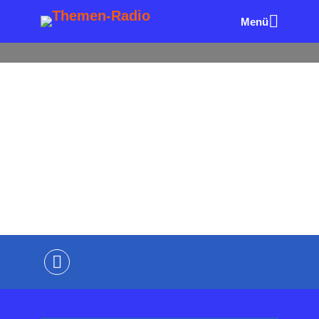
Menü
ALLE FOLGEN
AUTOREN & BÜCHER
BUCHTIPPS I
N 120 SEKUNDEN
Storytelling für PR &
Marketing – Buchtipp in 120
Sekunden
von
Wolfgang Eck
vor 2 Stunden
2 Minuten
Lesezeit
Kommentiere als Erster