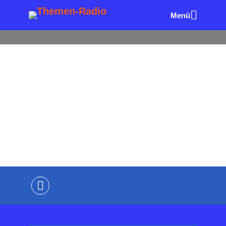
Menü
ALLE FOLGEN
AUTOREN & BÜCHER
BUCHTIPPS I
N 120 SEKUNDEN
Creative Leadership –
Buchtipp in 120 Sekunden
von
Wolfgang Eck
vor 51 Minuten
3 Minuten
Lesezeit
Kommentiere als Erster