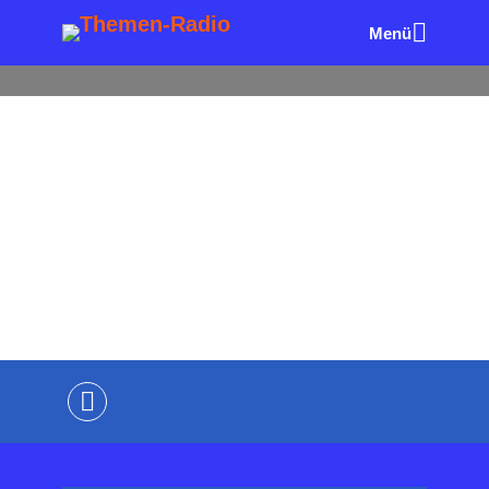
Menü
ALLE FOLGEN
DIE SICHERMACHER
UNTERNEHME
R & MANAGEMENT
Vorsicht an der
Bahnsteigkante – Sicherheit
braucht Vorbereitung.
von
Wolfgang Eck
vor 3 Wochen
2 Minuten
Lesezeit
Kommentiere als Erster