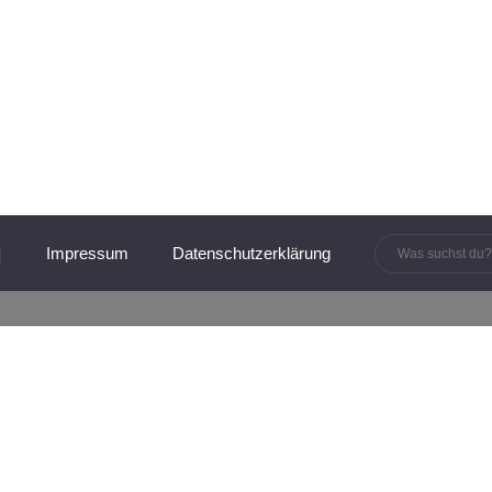
innen und Manager:innen
Impressum
Datenschutzerklärung
TIPPS IN 120 SEKUNDEN
tung –