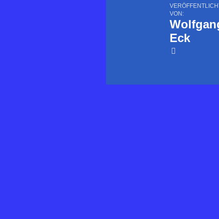
VERÖFFENTLICH
VON:
Wolfgan
Eck