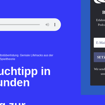
B
Erfahre
Podca
bstüberlistung. Geniale Lifehacks aus der
Spieltheorie
chtipp in
Wir send
uns
unden