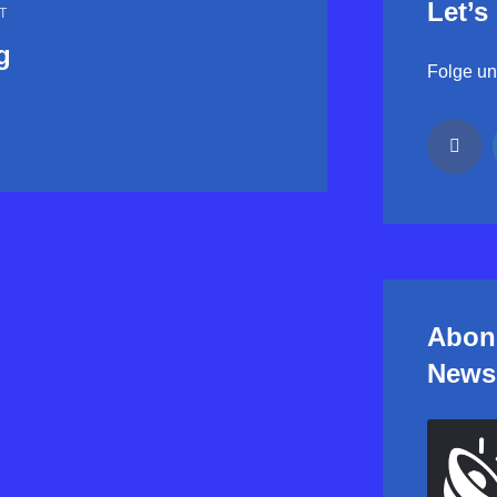
Let’s
T
g
Folge uns
Abon
Newsl