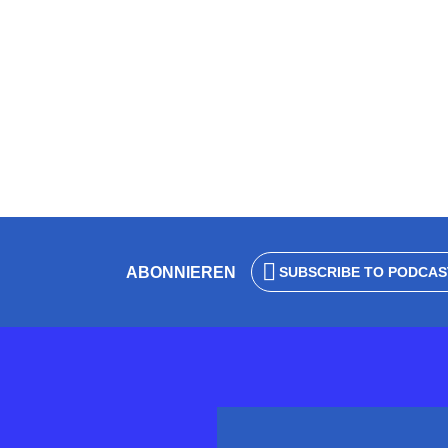
Buchtipp in 1
von
Wolfgang Eck
vor 6 Monaten
3 Minuten Le
ABONNIEREN
SUBSCRIBE TO PODCAS