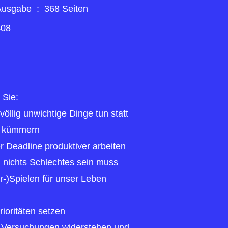
Seitenzahl der Print-Ausgabe ‏ : ‎
368 Seiten
408
 Sie:
llig unwichtige Dinge tun statt
u kümmern
r Deadline produktiver arbeiten
 nichts Schlechtes sein muss
-)Spielen für unser Leben
rioritäten setzen
e Versuchungen widerstehen und