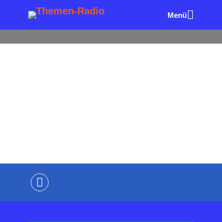
Menü
ALLE FOLGEN
AUTOREN & BÜCHER
PR & KOMMU
NIKATION
Digitales Charisma – mit
Persönlichkeit überzeugen
von
Wolfgang Eck
vor 1 Stunde
3 Minuten
Lesezeit
Kommentiere als Erster