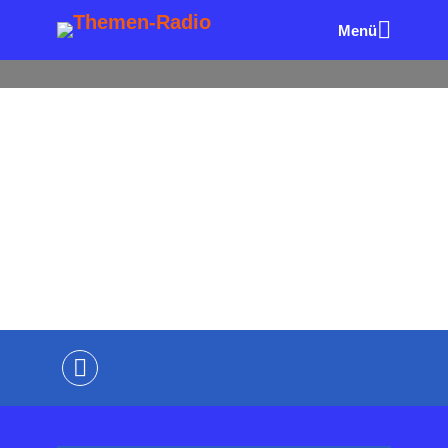
Menü
ALLE FOLGEN
AUTOREN & BÜCHER
BUCHTIPPS I
N 120 SEKUNDEN
Desinformationsangriffe auf
Unternehmen abwehren –
Buchtipp in 120 Sekunden
von
Wolfgang Eck
vor 13 Minuten
3 Minuten
Lesezeit
Kommentiere als Erster