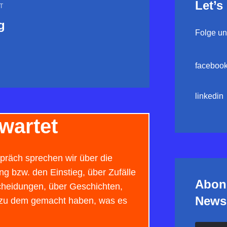
Let’s
T
g
Folge uns
faceboo
linkedin
wartet
räch sprechen wir über die
 bzw. den Einstieg, über Zufälle
Abon
cheidungen, über Geschichten,
Newsl
zu dem gemacht haben, was es