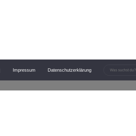
innen und Manager:innen
Impressum
Datenschutzerklärung
CH
UNTERNEHMER & MANAGEMENT
mergespräch