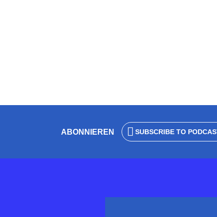
– Arne Weinig
von
Wolfgang Eck
24. Januar 2025
3 Minuten 
ABONNIEREN
SUBSCRIBE TO PODCAS