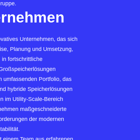
ruppe.
ernehmen
novatives Unternehmen, das sich
uise, Planung und Umsetzung,
in fortschrittliche
 Großspeicherlösungen
em umfassenden Portfolio, das
und hybride Speicherlösungen
 im Utility-Scale-Bereich
ernehmen maßgeschneiderte
forderungen der modernen
bilität.
it einem Team aus erfahrenen