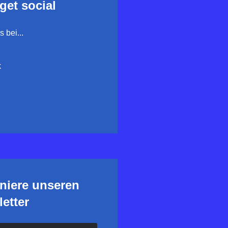
 get social
 bei...
k
niere unseren
etter