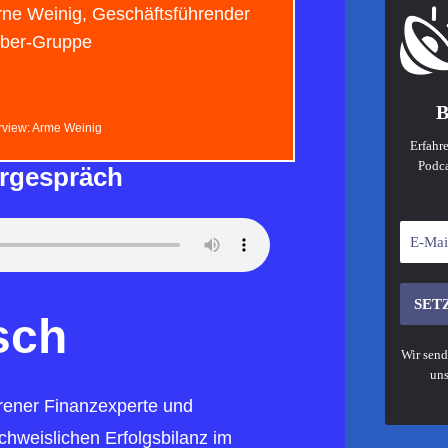
rne Weinig, Geschäftsführender
uber-Gruppe
B
erview: Arme Weinig
Erfahre
Podca
rgespräch
sch
Wir send
uns
hrener Finanzexperte und
chweislichen Erfolgsbilanz im