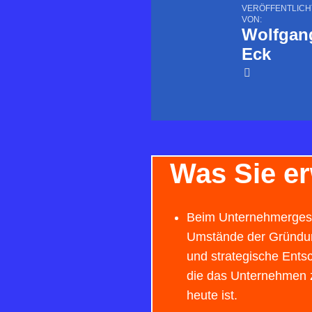
VERÖFFENTLICH
VON:
Wolfgan
Eck
Was Sie er
Beim Unternehmergesp
Umstände der Gründung
und strategische Ents
die das Unternehmen 
heute ist.