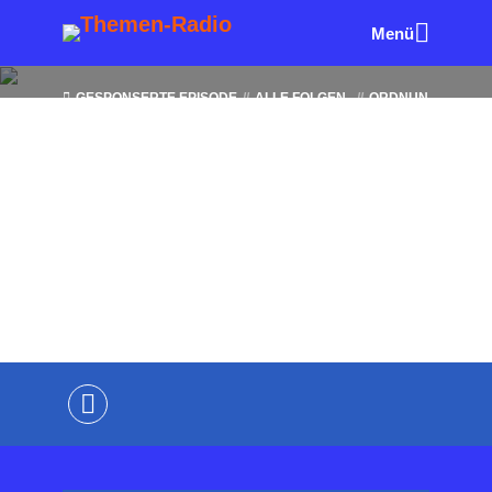
Menü
GESPONSERTE EPISODE
ALLE FOLGEN
ORDNUN
G & SELBSTMANAGEMENT
ORDNUNG IM BÜRO VON
A BIS Z
Master of Desaster |
Ordnung im Büro von A bis
Z (R)
von
Wolfgang Eck
13. Oktober 2024
4 Minuten
Lesezeit
Kommentiere als Erster