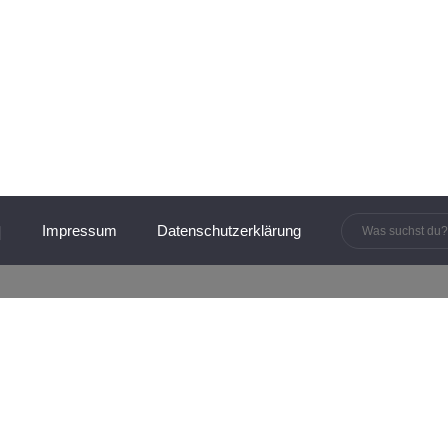
innen und Manager:innen
Impressum
Datenschutzerklärung
ORDNUNG & SELBSTMANAGEMENT
OR
ster |