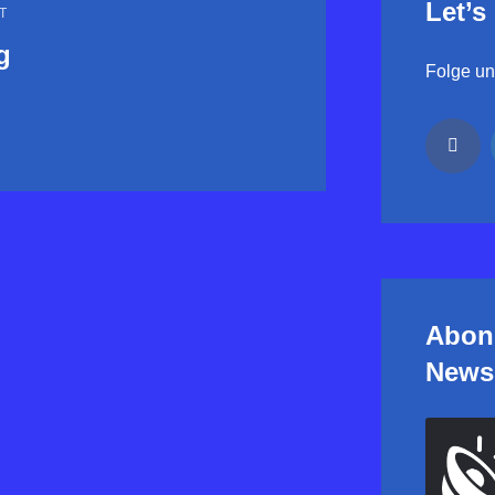
Let’s
T
g
Folge uns
Abon
Newsl