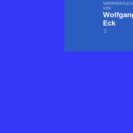
VERÖFFENTLICH
VON:
Wolfgan
Eck