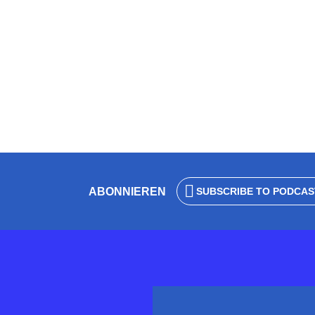
Ordnung im Bü
Z (G)
von
Wolfgang Eck
13. August 2024
4 Minuten L
ABONNIEREN
SUBSCRIBE TO PODCAS