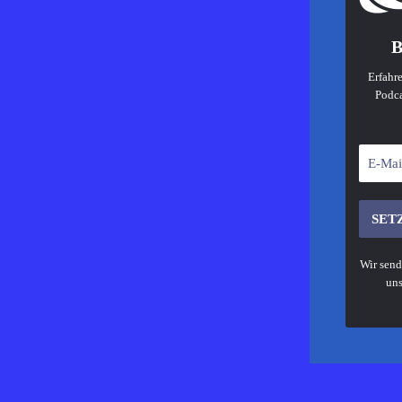
B
Erfahre
Podca
Wir send
uns