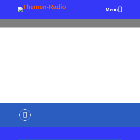
Menü
ALLE FOLGEN
PR & KOMMUNIKATION
UNTERNEH
MER & MANAGEMENT
Gendern oder nicht?
von
Wolfgang Eck
22. Juni 2024
2 Minuten
Lesezeit
Kommentiere als Erster