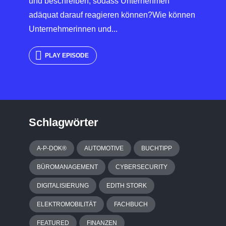
und beschreiben, sodass Unternehmen
adäquat darauf reagieren können?Wie können
Unternehmerinnen und...
PLAY EPISODE
Schlagwörter
A-P-DOK®
AUTOMOTIVE
BUCHTIPP
BÜROMANAGEMENT
CYBERSECURITY
DIGITALISIERUNG
EDITH STORK
ELEKTROMOBILITÄT
FACHBUCH
FEATURED
FINANZEN