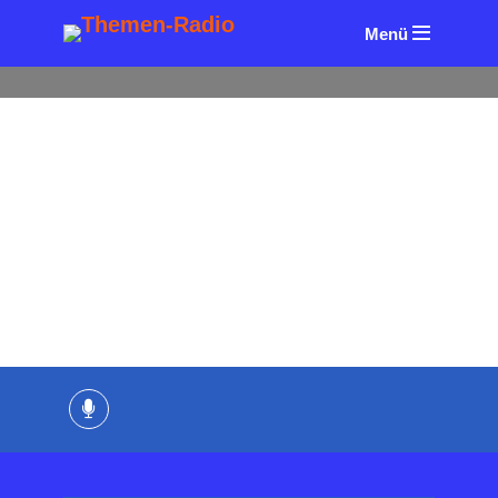
Menü
ALLE FOLGEN
AUTOREN & BÜCHER
UNTERNEHM
ER & MANAGEMENT
Der Schwarzgurt-
Unternehmer
von
Christina Schüssler
20. September 2024
6 Minuten
Lesezeit
Kommentiere als Erster