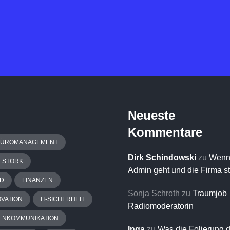
Neueste
Kommentare
BÜROMANAGEMENT
Dirk Schindowski
zu
Wenn
H STORK
Admin geht und die Firma s
D
FINANZEN
Sonja Schroth
zu
Traumjob
OVATION
IT-SICHERHEIT
Radiomoderatorin
ENKOMMUNIKATION
Inga
zu
Was die Folierung 