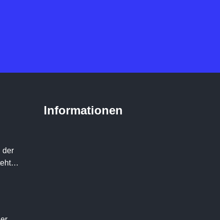
Informationen
 der
teht…
der