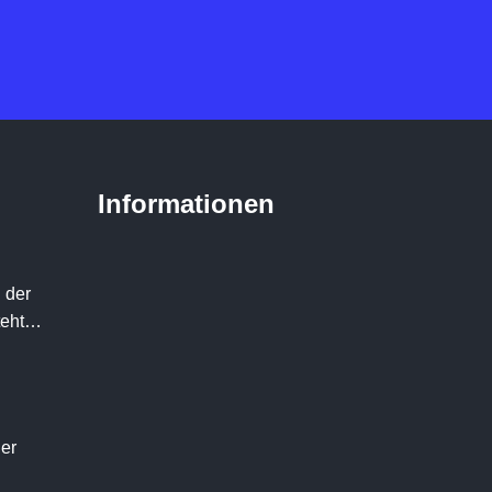
Informationen
 der
teht…
der