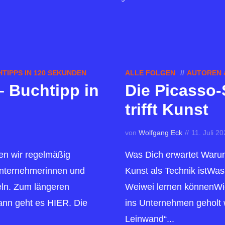
TIPPS IN 120 SEKUNDEN
ALLE FOLGEN
AUTOREN 
– Buchtipp in
Die Picasso-
trifft Kunst
von
Wolfgang Eck
11. Juli 2
len wir regelmäßig
Was Dich erwartet Waru
 Unternehmerinnen und
Kunst als Technik istWa
ln. Zum längeren
Weiwei lernen könnenWie 
mann geht es HIER. Die
ins Unternehmen geholt
Leinwand“...