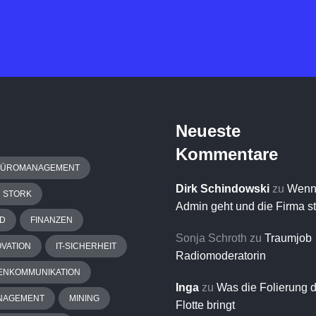
Neueste
Kommentare
BÜROMANAGEMENT
Dirk Schindowski
zu
Wenn
H STORK
Admin geht und die Firma s
D
FINANZEN
Sonja Schroth
zu
Traumjob
OVATION
IT-SICHERHEIT
Radiomoderatorin
ENKOMMUNIKATION
Inga
zu
Was die Folierung 
NAGEMENT
MINING
Flotte bringt