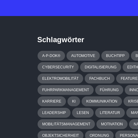
Schlagwörter
A-P-DOK®
AUTOMOTIVE
BUCHTIPP
CYBERSECURITY
DIGITALISIERUNG
EDIT
ELEKTROMOBILITÄT
FACHBUCH
FEATURE
FUHRPARKMANAGEMENT
FÜHRUNG
INN
KARRIERE
KI
KOMMUNIKATION
KRIS
LEADERSHIP
LESEN
LITERATUR
MA
MOBILITÄTSMANAGEMENT
MOTIVATION
N
OBJEKTSICHERHEIT
ORDNUNG
PERSON