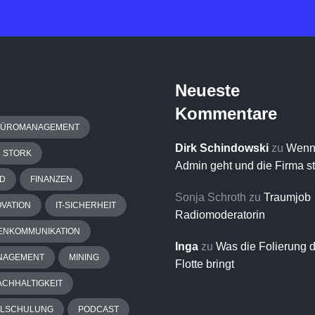
Neueste
Kommentare
BÜROMANAGEMENT
Dirk Schindowski
zu
Wenn
H STORK
Admin geht und die Firma s
D
FINANZEN
Sonja Schroth
zu
Traumjob
OVATION
IT-SICHERHEIT
Radiomoderatorin
ENKOMMUNIKATION
Inga
zu
Was die Folierung 
NAGEMENT
MINING
Flotte bringt
ACHHALTIGKEIT
ALSCHULUNG
PODCAST