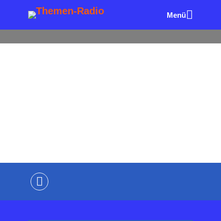
Menü
ALLE FOLGEN
DIE SICHERMACHER
UNTERNEHME
R & MANAGEMENT
Drei Säulen. Ein System.
Warum Sicherheit nur
ganzheitlich wirkt.
von
Wolfgang Eck
vor 1 Monat
2 Minuten
Lesezeit
Kommentiere als Erster