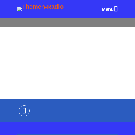
Menü
ALLE FOLGEN
AUTOREN & BÜCHER
KARRIERE &
ERFOLG
UNTERNEHMER & MANAGEMENT
Führung, Mindset,
Konfliktlösung
von
Wolfgang Eck
vor 4 Monaten
3 Minuten
Lesezeit
Kommentiere als Erster