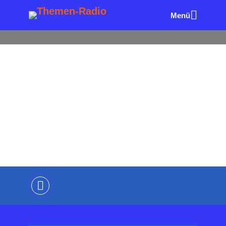
Menü
ALLE FOLGEN
DIE SICHERMACHER
UNTERNEHME
R & MANAGEMENT
Täter im Tarnmodus – Wenn
der Zugang zur Gefahr wird
von
Wolfgang Eck
vor 6 Monaten
2 Minuten
Lesezeit
Kommentiere als Erster