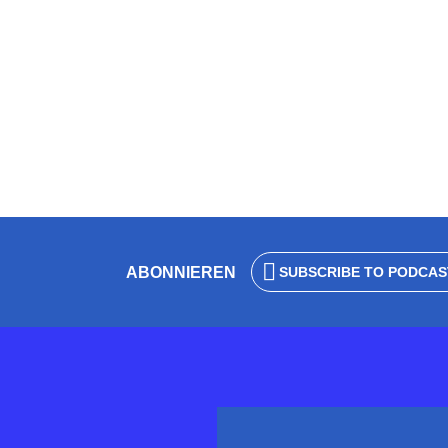
Agenturmodel
von
Wolfgang Eck
23. November 2024
2 Minut
ABONNIEREN
SUBSCRIBE TO PODCAS