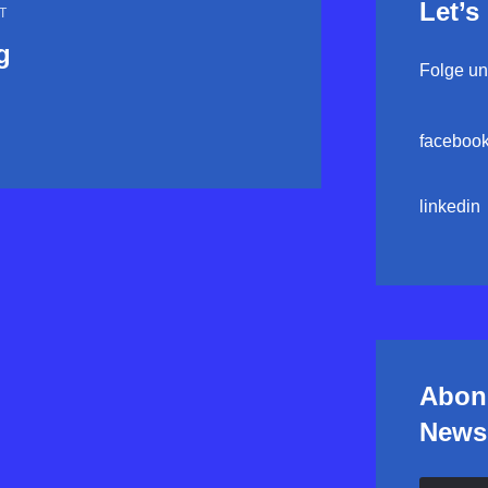
Let’s
T
g
Folge uns
faceboo
linkedin
Abon
Newsl