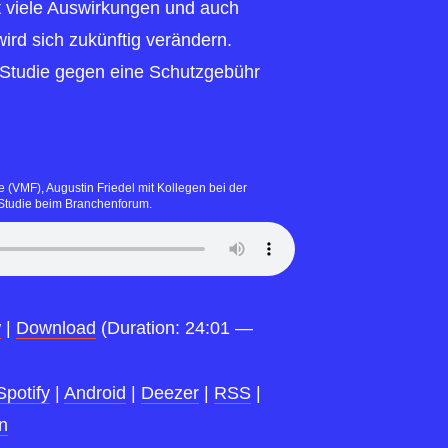
at viele Auswirkungen und auch
ird sich zukünftig verändern.
Studie gegen eine Schutzgebühr
 (VMF), Augustin Friedel mit Kollegen bei der
 Studie beim Branchenforum.
w
|
Download
(Duration: 24:01 —
Spotify
|
Android
|
Deezer
|
RSS
|
n