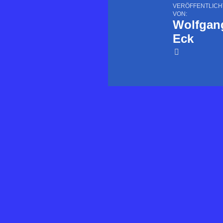
VERÖFFENTLICH
VON:
Wolfgan
Eck