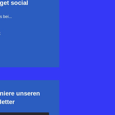
 get social
 bei...
k
niere unseren
etter