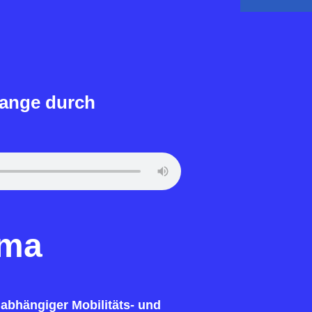
ange durch
ema
bhängiger Mobilitäts- und