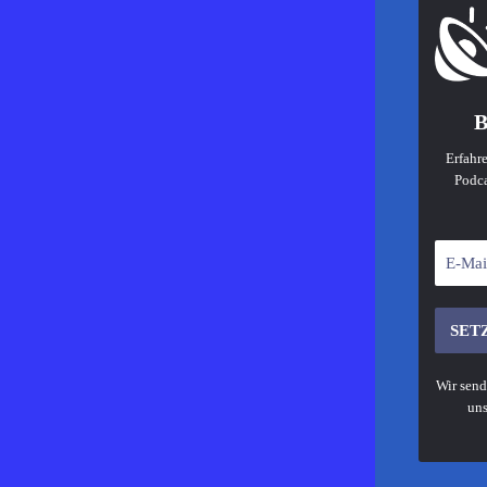
B
Erfahre
Podca
Wir send
uns