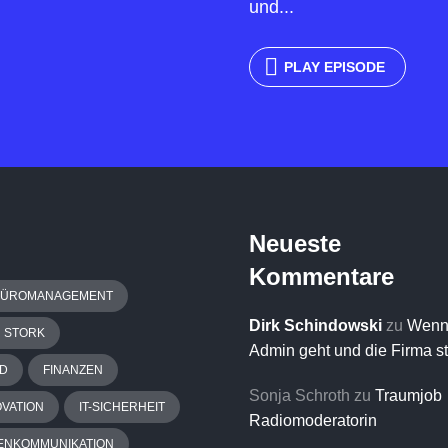
und...
PLAY EPISODE
Neueste
Kommentare
BÜROMANAGEMENT
Dirk Schindowski
zu
Wenn
H STORK
Admin geht und die Firma s
D
FINANZEN
Sonja Schroth
zu
Traumjob
OVATION
IT-SICHERHEIT
Radiomoderatorin
ENKOMMUNIKATION