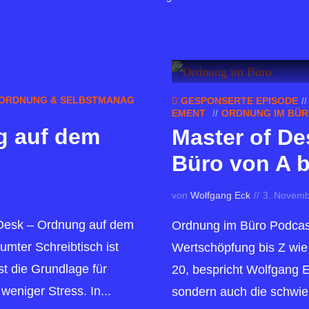
ORDNUNG & SELBSTMANAG
GESPONSERTE EPISODE
EMENT
ORDNUNG IM BÜRO
g auf dem
Master of De
Büro von A b
von
Wolfgang Eck
3. Novemb
r Desk – Ordnung auf dem
Ordnung im Büro Podcast
umter Schreibtisch ist
Wertschöpfung bis Z wie Z
st die Grundlage für
20, bespricht Wolfgang E
weniger Stress. In...
sondern auch die schwie