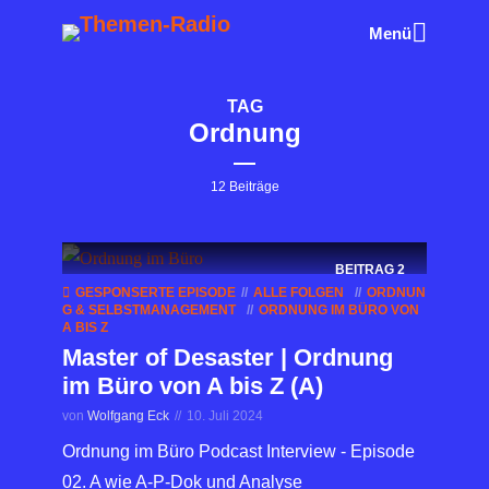
Menü
TAG
Ordnung
12 Beiträge
BEITRAG
2
GESPONSERTE EPISODE
ALLE FOLGEN
ORDNUN
G & SELBSTMANAGEMENT
ORDNUNG IM BÜRO VON
A BIS Z
Master of Desaster | Ordnung
im Büro von A bis Z (A)
von
Wolfgang Eck
10. Juli 2024
Ordnung im Büro Podcast Interview - Episode
02. A wie A-P-Dok und Analyse