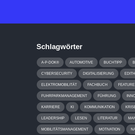
Schlagwörter
A-P-DOK®
AUTOMOTIVE
BUCHTIPP
CYBERSECURITY
DIGITALISIERUNG
EDIT
ELEKTROMOBILITÄT
FACHBUCH
FEATURE
FUHRPARKMANAGEMENT
FÜHRUNG
INN
KARRIERE
KI
KOMMUNIKATION
KRIS
LEADERSHIP
LESEN
LITERATUR
MA
MOBILITÄTSMANAGEMENT
MOTIVATION
N