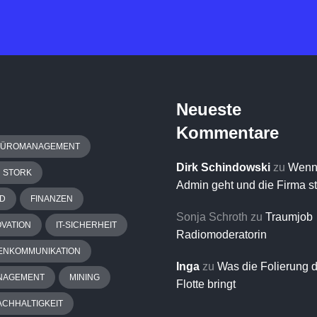
Neueste
Kommentare
BÜROMANAGEMENT
Dirk Schindowski
zu
Wenn
H STORK
Admin geht und die Firma s
D
FINANZEN
Sonja Schroth
zu
Traumjob
OVATION
IT-SICHERHEIT
Radiomoderatorin
ENKOMMUNIKATION
Inga
zu
Was die Folierung 
NAGEMENT
MINING
Flotte bringt
ACHHALTIGKEIT