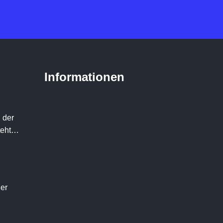
Informationen
 der
teht…
der