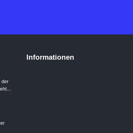
Informationen
 der
teht…
der