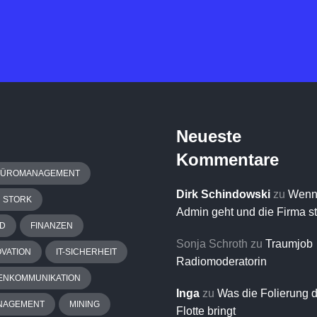
Neueste
Kommentare
BÜROMANAGEMENT
Dirk Schindowski
zu
Wenn
H STORK
Admin geht und die Firma s
D
FINANZEN
Sonja Schroth
zu
Traumjob
OVATION
IT-SICHERHEIT
Radiomoderatorin
ENKOMMUNIKATION
Inga
zu
Was die Folierung 
NAGEMENT
MINING
Flotte bringt