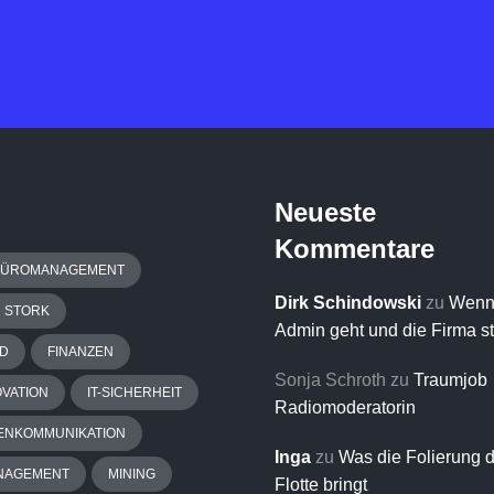
Neueste
Kommentare
BÜROMANAGEMENT
Dirk Schindowski
zu
Wenn
H STORK
Admin geht und die Firma s
D
FINANZEN
Sonja Schroth
zu
Traumjob
OVATION
IT-SICHERHEIT
Radiomoderatorin
ENKOMMUNIKATION
Inga
zu
Was die Folierung 
NAGEMENT
MINING
Flotte bringt