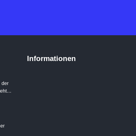
Informationen
 der
teht…
der