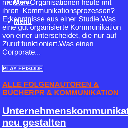
Menü
meisten Organisationen heute mit
ihren Kommunikationsprozessen?
Erkenntnisse aus einer Studie.Was
Menü
eine gut organisierte Kommunikation
von einer unterscheidet, die nur auf
Zuruf funktioniert.Was einen
Corporate...
PLAY EPISODE
ALLE FOLGEN
AUTOREN &
BÜCHER
PR & KOMMUNIKATION
Unternehmenskommunikat
neu gestalten