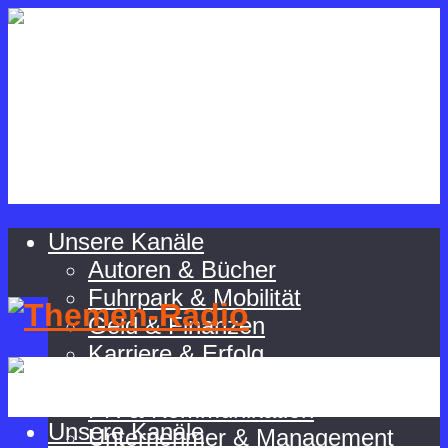
Spannende
Management-Themen für
Unternehmer:innen und Manager:innen
Unsere Kanäle
Autoren & Bücher
Fuhrpark & Mobilität
Geld & Finanzen
Karriere & Erfolg
Ordnung & Selbstmanagement
Menü
PR & Kommunikation
Unsere Kanäle
Unternehmer & Management