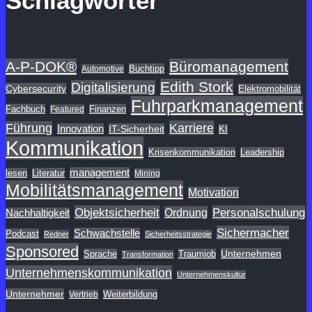
Schlagwörter
A-P-DOK®
Büromanagement
Buchtipp
Automotive
Edith Stork
Digitalisierung
Cybersecurity
Elektromobilität
Fuhrparkmanagement
Fachbuch
Finanzen
Featured
Karriere
Führung
Innovation
IT-Sicherheit
KI
Kommunikation
Krisenkommunikation
Leadership
management
lesen
Literatur
Mining
Mobilitätsmanagement
Motivation
Objektsicherheit
Personalschulung
Ordnung
Nachhaltigkeit
Sichermacher
Schwachstelle
Podcast
Redner
Sicherheitsstrategie
Sponsored
Unternehmen
Sprache
Traumjob
Transformation
Unternehmenskommunikation
Unternehmenskultur
Unternehmer
Weiterbildung
Vertrieb