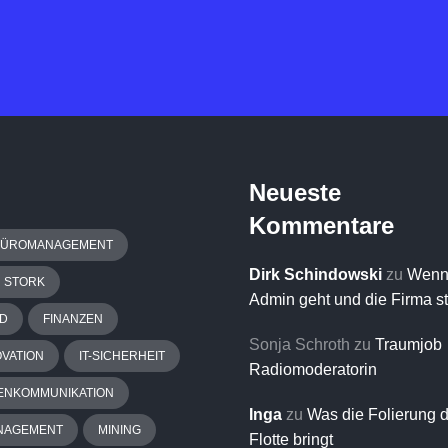
Neueste
Kommentare
BÜROMANAGEMENT
Dirk Schindowski
zu
Wenn
H STORK
Admin geht und die Firma s
D
FINANZEN
Sonja Schroth
zu
Traumjob
OVATION
IT-SICHERHEIT
Radiomoderatorin
ENKOMMUNIKATION
Inga
zu
Was die Folierung 
NAGEMENT
MINING
Flotte bringt