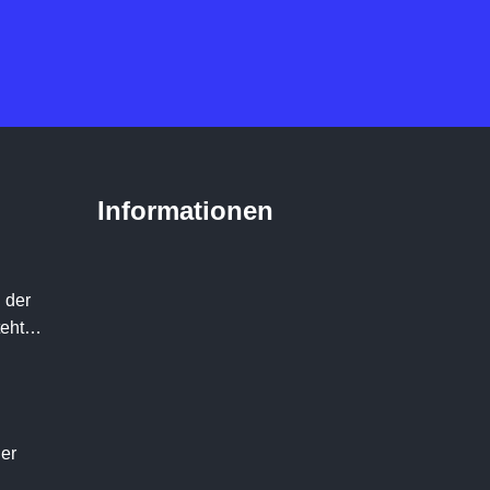
Informationen
 der
teht…
der