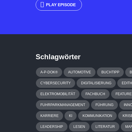
PLAY EPISODE
Schlagwörter
A-P-DOK®
AUTOMOTIVE
BUCHTIPP
CYBERSECURITY
DIGITALISIERUNG
EDIT
ELEKTROMOBILITÄT
FACHBUCH
FEATURE
FUHRPARKMANAGEMENT
FÜHRUNG
INN
KARRIERE
KI
KOMMUNIKATION
KRIS
LEADERSHIP
LESEN
LITERATUR
MA