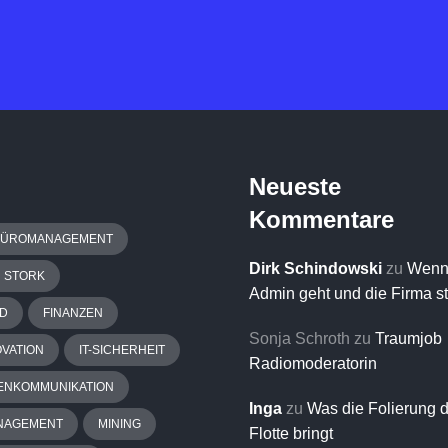
Neueste
Kommentare
BÜROMANAGEMENT
Dirk Schindowski
zu
Wenn
H STORK
Admin geht und die Firma s
D
FINANZEN
Sonja Schroth
zu
Traumjob
OVATION
IT-SICHERHEIT
Radiomoderatorin
ENKOMMUNIKATION
Inga
zu
Was die Folierung 
NAGEMENT
MINING
Flotte bringt