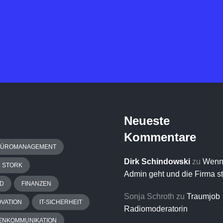
Neueste
Kommentare
BÜROMANAGEMENT
Dirk Schindowski
zu
Wenn
H STORK
Admin geht und die Firma s
D
FINANZEN
Sonja Schroth
zu
Traumjob
OVATION
IT-SICHERHEIT
Radiomoderatorin
ENKOMMUNIKATION