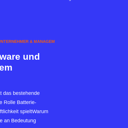
UNTERNEHMER & MANAGEM
tware und
tem
ät das bestehende
Rolle Batterie-
tlichkeit spieltWarum
lle an Bedeutung