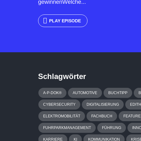
gewinnenWelche...
PLAY EPISODE
Schlagwörter
A-P-DOK®
AUTOMOTIVE
BUCHTIPP
CYBERSECURITY
DIGITALISIERUNG
EDIT
ELEKTROMOBILITÄT
FACHBUCH
FEATURE
FUHRPARKMANAGEMENT
FÜHRUNG
INN
KARRIERE
KI
KOMMUNIKATION
KRIS