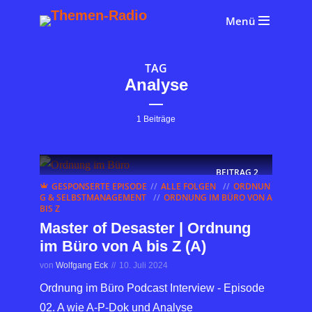
Menü
TAG
Analyse
1 Beiträge
BEITRAG
2
GESPONSERTE EPISODE
ALLE FOLGEN
ORDNUN
G & SELBSTMANAGEMENT
ORDNUNG IM BÜRO VON A
BIS Z
Master of Desaster | Ordnung
im Büro von A bis Z (A)
von
Wolfgang Eck
10. Juli 2024
Ordnung im Büro Podcast Interview - Episode
02. A wie A-P-Dok und Analyse