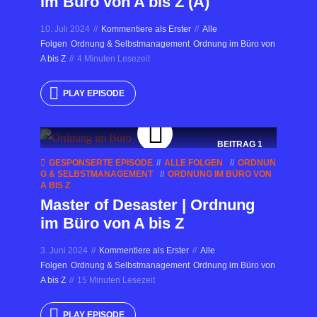
im Büro von A bis Z (A)
10. Juli 2024
Kommentiere als Erster
Alle
Folgen
Ordnung & Selbstmanagement
Ordnung im Büro von
A bis Z
4 Minuten Lesezeit
PLAY EPISODE
BEITRAG
1
GESPONSERTE EPISODE
ALLE FOLGEN
ORDNUN
G & SELBSTMANAGEMENT
ORDNUNG IM BÜRO VON
A BIS Z
Master of Desaster | Ordnung
im Büro von A bis Z
3. Juni 2024
Kommentiere als Erster
Alle
Folgen
Ordnung & Selbstmanagement
Ordnung im Büro von
A bis Z
15 Minuten Lesezeit
PLAY EPISODE